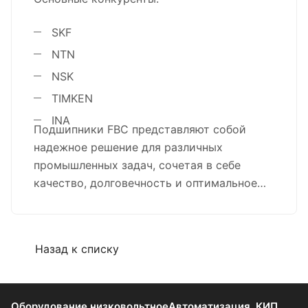
SKF
NTN
NSK
TIMKEN
INA
Подшипники FBC представляют собой
надежное решение для различных
промышленных задач, сочетая в себе
качество, долговечность и оптимальное
соотношение цена/качество. Продукция
компании широко применяется в
различных отраслях промышленности
Назад к списку
благодаря своим техническим
характеристикам и надежности.
Оборудование низковольтное
Автоматизация, КИП