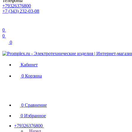
Телефоны
+79326376800
+7 (343) 232-03-08
0
0
0
Кабинет
0
Корзина
0
Сравнение
0
Избранное
+79326376800
Назад