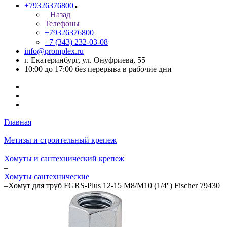
+79326376800
Назад
Телефоны
+79326376800
+7 (343) 232-03-08
info@promplex.ru
г. Екатеринбург, ул. Онуфриева, 55
10:00 до 17:00 без перерыва в рабочие дни
Главная
–
Метизы и строительный крепеж
–
Хомуты и сантехнический крепеж
–
Хомуты сантехнические
–
Хомут для труб FGRS-Plus 12-15 M8/M10 (1/4'') Fischer 79430