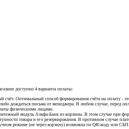
газине доступно 4 варианта оплаты:
й счёт. Оптимальный способ формирования счёта на оплату - эт
, либо дождаться письма от менеджера. В любом случае, перед оп
оплаты физическими лицами.
атежный модуль Альфа-Банк из корзины. В этом случае при форм
упности товара и его резервирования. В противном случае плате
учном режиме (не через корзину) возможна по QR-коду или СБП