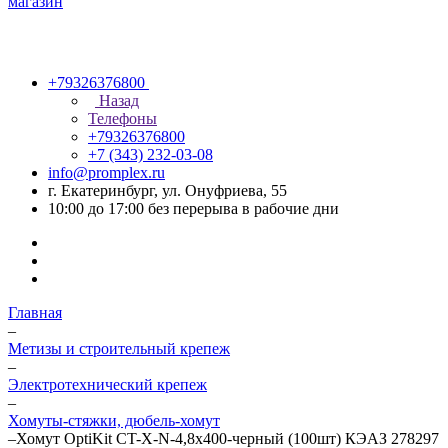
+79326376800
Назад
Телефоны
+79326376800
+7 (343) 232-03-08
info@promplex.ru
г. Екатеринбург, ул. Онуфриева, 55
10:00 до 17:00 без перерыва в рабочие дни
Главная
–
Метизы и строительный крепеж
–
Электротехнический крепеж
–
Хомуты-стяжки, дюбель-хомут
–
Хомут OptiKit CT-Х-N-4,8х400-черный (100шт) КЭАЗ 278297