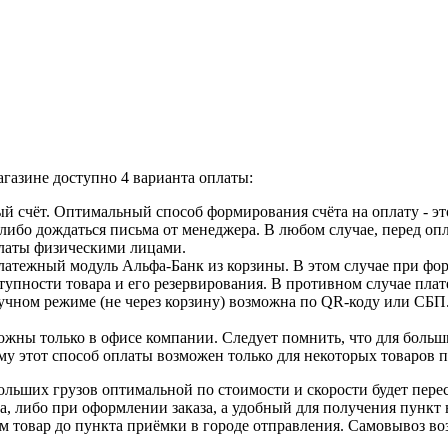
газине доступно 4 варианта оплаты:
й счёт. Оптимальный способ формирования счёта на оплату - эт
, либо дождаться письма от менеджера. В любом случае, перед оп
оплаты физическими лицами.
атежный модуль Альфа-Банк из корзины. В этом случае при форм
упности товара и его резервирования. В противном случае плате
учном режиме (не через корзину) возможна по QR-коду или СБП
жны только в офисе компании. Следует помнить, что для больши
ому этот способ оплаты возможен только для некоторых товаров 
льших грузов оптимальной по стоимости и скорости будет пер
а, либо при оформлении заказа, а удобный для получения пункт
зем товар до пункта приёмки в городе отправления. Самовывоз в