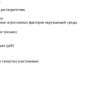
.
 растворителям.
ка.
ствию агрессивных факторов окружающей среды.
ое письмо)
ии (pdf)
и (хомуты) пластиковые
2