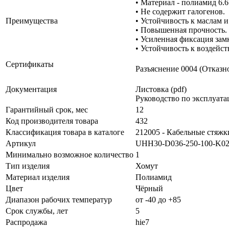
• Материал - полиамид 6.6
• Не содержит галогенов.
Преимущества
• Устойчивость к маслам и
• Повышенная прочность.
• Усиленная фиксация зам
• Устойчивость к воздей
Сертификаты
Разъяснение 0004 (Отказн
Документация
Листовка (pdf)
Руководство по эксплуатац
Гарантийный срок, мес
12
Код производителя товара
432
Классификация товара в каталоге
212005 - Кабельные стяжк
Артикул
UHH30-D036-250-100-K0
Минимально возможное количество
1
Тип изделия
Хомут
Материал изделия
Полиамид
Цвет
Чёрный
Диапазон рабочих температур
от -40 до +85
Срок службы, лет
5
Распродажа
hie7