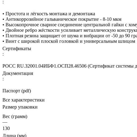
:
• Простота и лёгкость монтажа и демонтажа
• Антикоррозийное гальваническое покрытие - 8-10 мкм
• Высокопрочное сварное соединение центральной гайки с хом
• Двойное ребро жёсткости усиливает металлическую констру
• Плотная резина защищает от шума и вибрации от -50 до 90 г
• Винт с широкой плоской головкой и универсальным шлицом
Сертификаты
:
РОСС RU.З2001.04ИБФ1.ОСП28.46506 (Сертификат системы д
Документация
:
Паспорт (pdf)
Все характеристики
Размер упаковки
Вес (грамм)
—
130
Длина (мм)