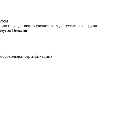
утом
кцию и существенно увеличивает допустимые нагрузки
радусов Цельсия
обровольной сертификации)