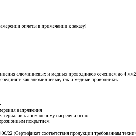
 намерении оплаты в примечании к заказу!
нения алюминиевых и медных проводников сечением до 4 мм2. 
одсоединять как алюминиевые, так и медные проводники.
е
змерения напряжения
материалов к аномальному нагреву и огню
коррозионным покрытием
/22 (Сертификат соответствия продукции требованиям техниче