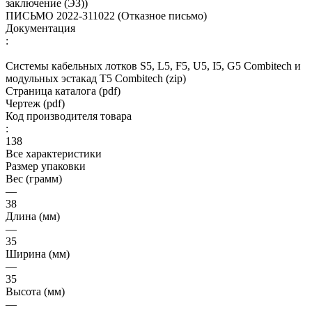
заключение (ЭЗ))
ПИСЬМО 2022-311022 (Отказное письмо)
Документация
:
Системы кабельных лотков S5, L5, F5, U5, I5, G5 Combitech и
модульных эстакад T5 Combitech (zip)
Страница каталога (pdf)
Чертеж (pdf)
Код производителя товара
:
138
Все характеристики
Размер упаковки
Вес (грамм)
—
38
Длина (мм)
—
35
Ширина (мм)
—
35
Высота (мм)
—