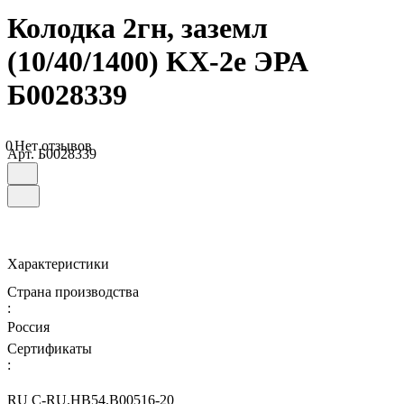
Колодка 2гн, зазeмл
(10/40/1400) KX-2e ЭРА
Б0028339
0
Нет отзывов
Арт.
Б0028339
Характеристики
Страна производства
:
Россия
Сертификаты
:
RU C-RU.НВ54.B00516-20