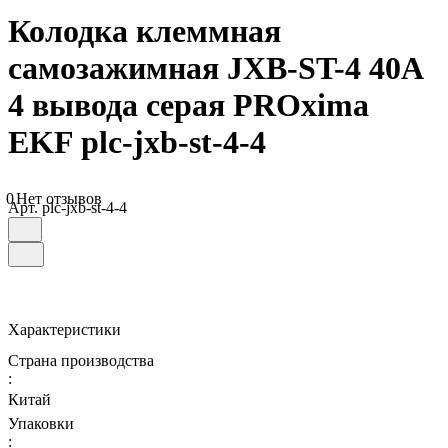
Колодка клеммная
самозажимная JXB-ST-4 40А
4 вывода серая PROxima
EKF plc-jxb-st-4-4
0
Нет отзывов
Арт.
plc-jxb-st-4-4
Характеристики
Страна производства
:
Китай
Упаковки
: