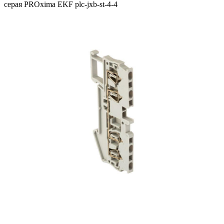
серая PROxima EKF plc-jxb-st-4-4