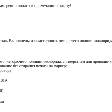
 намерении оплаты в примечании к заказу!
тах. Выполнены из эластичного, негорючего поливинилхлорида,
го, негорючего поливинилхлорида, с отверстием для проводник
ование без стирания печати на маркере
роводе
1019
f)
еры