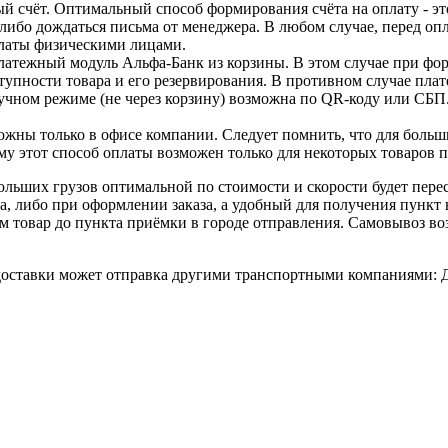
й счёт. Оптимальный способ формирования счёта на оплату - эт
, либо дождаться письма от менеджера. В любом случае, перед оп
оплаты физическими лицами.
атежный модуль Альфа-Банк из корзины. В этом случае при форм
упности товара и его резервирования. В противном случае плате
учном режиме (не через корзину) возможна по QR-коду или СБП
жны только в офисе компании. Следует помнить, что для больши
ому этот способ оплаты возможен только для некоторых товаров 
льших грузов оптимальной по стоимости и скорости будет пер
а, либо при оформлении заказа, а удобный для получения пункт
зем товар до пункта приёмки в городе отправления. Самовывоз в
тавки может отправка другими транспортными компаниями: Дел