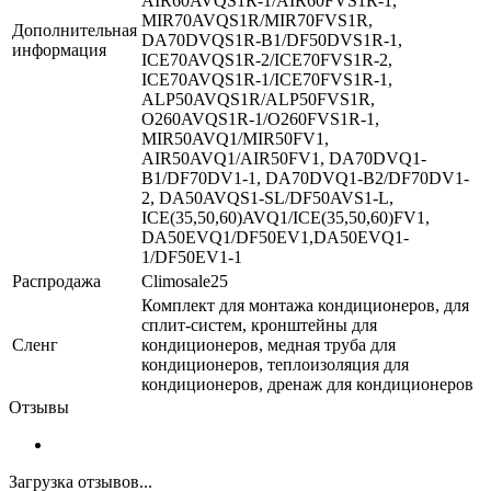
AIR60AVQS1R-1/AIR60FVS1R-1,
MIR70AVQS1R/MIR70FVS1R,
Дополнительная
DA70DVQS1R-B1/DF50DVS1R-1,
информация
ICE70AVQS1R-2/ICE70FVS1R-2,
ICE70AVQS1R-1/ICE70FVS1R-1,
ALP50AVQS1R/ALP50FVS1R,
O260AVQS1R-1/O260FVS1R-1,
MIR50AVQ1/MIR50FV1,
AIR50AVQ1/AIR50FV1, DA70DVQ1-
B1/DF70DV1-1, DA70DVQ1-B2/DF70DV1-
2, DA50AVQS1-SL/DF50AVS1-L,
ICE(35,50,60)AVQ1/ICE(35,50,60)FV1,
DA50EVQ1/DF50EV1,DA50EVQ1-
1/DF50EV1-1
Распродажа
Climosale25
Комплект для монтажа кондиционеров, для
сплит-систем, кронштейны для
Сленг
кондиционеров, медная труба для
кондиционеров, теплоизоляция для
кондиционеров, дренаж для кондиционеров
Отзывы
Загрузка отзывов...