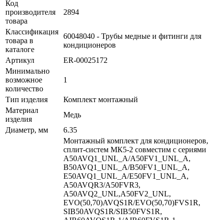
Код
производителя
2894
товара
Классификация
60048040 - Трубы медные и фитинги для
товара в
кондиционеров
каталоге
Артикул
ER-00025172
Минимально
возможное
1
количество
Тип изделия
Комплект монтажный
Материал
Медь
изделия
Диаметр, мм
6.35
Монтажный комплект для кондиционеров,
сплит-систем МК5-2 совместим с сериями
A50AVQ1_UNL_A/A50FV1_UNL_A,
B50AVQ1_UNL_A/B50FV1_UNL_A,
E50AVQ1_UNL_A/E50FV1_UNL_A,
А50AVQR3/A50FVR3,
A50AVQ2_UNL,A50FV2_UNL,
EVO(50,70)AVQS1R/EVO(50,70)FVS1R,
SIB50AVQS1R/SIB50FVS1R,