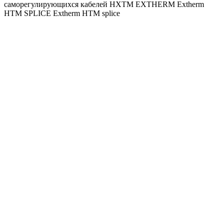
саморегулирующихся кабелей НXТМ EXTHERM Extherm
НТМ SPLICE Extherm HTM splice