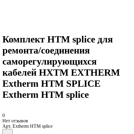
Комплект НТМ splice для
ремонта/соединения
саморегулирующихся
кабелей НXТМ EXTHERM
Extherm НТМ SPLICE
Extherm HTM splice
0
Нет отзывов
Арт.
Extherm HTM splice