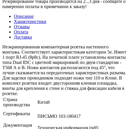
Резервирование товара производится на 2...3 дня - сообщите о
намерении оплаты в примечании к заказу!
Описание
Характеристики
Отзывы
Оплата
Доставка
Неэкранированная компьютерная розетка настенного
монтажа. Соответствует характеристикам категории 5е. Имеет
1 порт RJ-45 (8р8с). На печатной плате установлены контакты
типа Dual IDC с цветной маркировкой по двум стандартам -
T568 А и B. Ножи контактов располагаются под 45°, что
лучше сказывается на передаточных характеристиках разъема.
Для заделки проводников подходят ножи тип 110 и Krone. В
комплект розетки входит двусторонняя клеевая площадка,
винты для крепления к стене и стяжка для фиксации кабеля в
розетке.
Страна
Китай
производства
Сертификаты
ПИСЬМО 103-180417
Документация
Техническая информация (pdf)