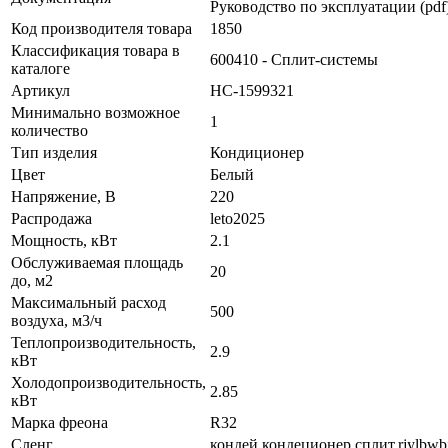
Руководство по эксплуатации (pdf
Код производителя товара
1850
Классификация товара в
600410 - Сплит-системы
каталоге
Артикул
НС-1599321
Минимально возможное
1
количество
Тип изделия
Кондиционер
Цвет
Белый
Напряжение, В
220
Распродажа
leto2025
Мощность, кВт
2.1
Обслуживаемая площадь
20
до, м2
Максимальный расход
500
воздуха, м3/ч
Теплопроизводительность,
2.9
кВт
Холодопроизводительность,
2.85
кВт
Марка фреона
R32
Сленг
кондей,кондеционер,сплит,rjylbwbjy