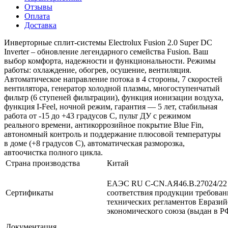
Отзывы
Оплата
Доставка
Инверторные сплит-системы Electrolux Fusion 2.0 Super DC
Inverter – обновление легендарного семейства Fusion. Ваш
выбор комфорта, надежности и функциональности. Режимы
работы: охлаждение, обогрев, осушение, вентиляция.
Автоматическое направление потока в 4 стороны, 7 скоростей
вентилятора, генератор холодной плазмы, многоступенчатый
фильтр (6 ступеней фильтрации), функция ионизации воздуха,
функция I-Feel, ночной режим, гарантия — 5 лет, стабильная
работа от -15 до +43 градусов C, пульт ДУ с режимом
реального времени, антикоррозийное покрытие Blue Fin,
автономный контроль и поддержание плюсовой температуры
в доме (+8 градусов C), автоматическая разморозка,
автоочистка полного цикла.
Страна производства
Китай
ЕАЭС RU С-CN.АЯ46.В.27024/22 
Сертификаты
соответствия продукции требова
технических регламентов Евразий
экономического союза (выдан в Р
Документация