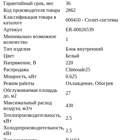
Гарантийный срок, мес
36
Код производителя товара
2862
Классификация товара в
600410 - Сплит-системы
каталоге
Артикул
ER-00026539
Минимально возможное
1
количество
Тип изделия
Блок внутренний
Цвет
Белый
Напряжение, В
220
Распродажа
Climosale25
Мощность, кВт
0.625
Режим работы
Охлаждение, Обогрев
Обслуживаемая площадь
27
до, м2
Максимальный расход
430
воздуха, м3/ч
Теплопроизводительность,
2.5
кВт
Холодопроизводительность,
2.5
кВт