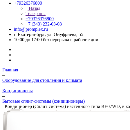
+79326376800
Назад
Телефоны
+79326376800
+7 (343) 232-03-08
info@promplex.ru
г. Екатеринбург, ул. Онуфриева, 55
10:00 до 17:00 без перерыва в рабочие дни
Главная
–
Оборудование для отопления и климата
–
Кондиционеры
–
Бытовые сплит-системы (кондиционеры)
–
Кондиционер (Сплит-система) настенного типа BE07WD, 