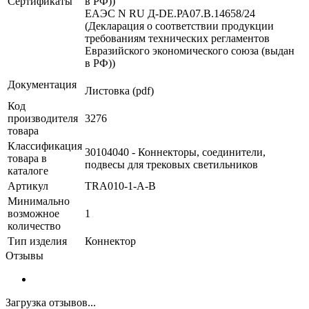
Сертификаты
в РФ))
ЕАЭС N RU Д-DE.РА07.В.14658/24
(Декларация о соответствии продукции
требованиям технических регламентов
Евразийского экономического союза (выдан
в РФ))
Документация
Листовка (pdf)
Код
производителя
3276
товара
Классификация
30104040 - Коннекторы, соединители,
товара в
подвесы для трековых светильников
каталоге
Артикул
TRA010-1-A-B
Минимально
возможное
1
количество
Тип изделия
Коннектор
Отзывы
Загрузка отзывов...