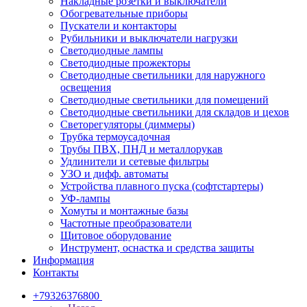
Накладные розетки и выключатели
Обогревательные приборы
Пускатели и контакторы
Рубильники и выключатели нагрузки
Светодиодные лампы
Светодиодные прожекторы
Светодиодные светильники для наружного
освещения
Светодиодные светильники для помещений
Светодиодные светильники для складов и цехов
Светорегуляторы (диммеры)
Трубка термоусадочная
Трубы ПВХ, ПНД и металлорукав
Удлинители и сетевые фильтры
УЗО и дифф. автоматы
Устройства плавного пуска (софтстартеры)
УФ-лампы
Хомуты и монтажные базы
Частотные преобразователи
Щитовое оборудование
Инструмент, оснастка и средства защиты
Информация
Контакты
+79326376800