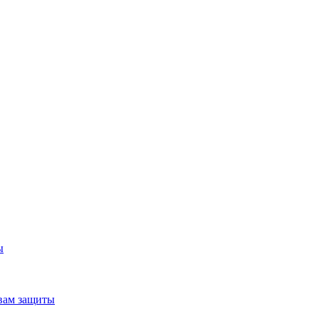
ы
вам защиты