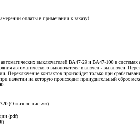
 намерении оплаты в примечании к заказу!
автоматических выключателей ВА47-29 и ВА47-100 в системах 
яния автоматического выключателя: включен - выключен. Перек
и. Переключение контактов произойдет только при срабатывани
 при нажатии на которую происходит принудительный сброс мех
0.
20 (Отказное письмо)
ии (pdf)
f)