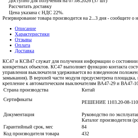
Доступно для получения на 07.08.2026
(37 шт)
Рассчитать доставку
Цена указана с НДС 22%.
Резервирование товара производится на 2...3 дня - сообщите о
Описание
Характеристики
Отзывы
Оплата
Доставка
КС47 и КСВ47 служат для получения информации о состоянии 
конкретных объектов. КС47 выполняет функцию контакта состо
управления выключателя удерживается во взведенном положени
замыкания). В верхней части модуля предусмотрена площадка,
крепление к автоматическим выключателям ВА47-29 и ВА47-10
Страна производства
Китай
Сертификаты
РЕШЕНИЕ 1103.20-08-1103
Документация
Руководство по эксплуатац
Каталог производителя (pd
Гарантийный срок, мес
84
Код производителя товара
432