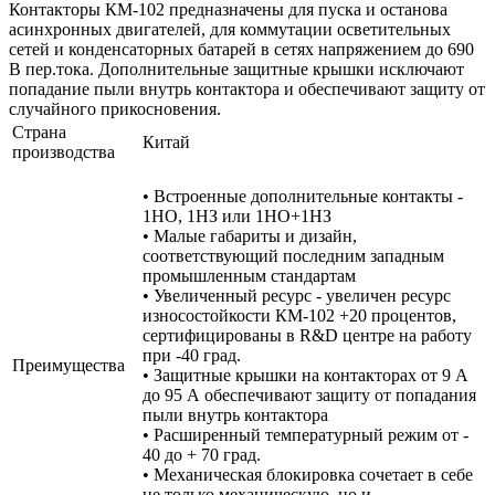
Контакторы КМ-102 предназначены для пуска и останова
асинхронных двигателей, для коммутации осветительных
сетей и конденсаторных батарей в сетях напряжением до 690
В пер.тока. Дополнительные защитные крышки исключают
попадание пыли внутрь контактора и обеспечивают защиту от
случайного прикосновения.
Страна
Китай
производства
• Встроенные дополнительные контакты -
1НО, 1НЗ или 1НО+1НЗ
• Малые габариты и дизайн,
соответствующий последним западным
промышленным стандартам
• Увеличенный ресурс - увеличен ресурс
износостойкости КМ-102 +20 процентов,
сертифицированы в R&D центре на работу
при -40 град.
Преимущества
• Защитные крышки на контакторах от 9 А
до 95 А обеспечивают защиту от попадания
пыли внутрь контактора
• Расширенный температурный режим от -
40 до + 70 град.
• Механическая блокировка сочетает в себе
не только механическую, но и