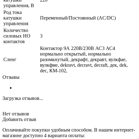
управления, В
Род тока
катушки
Переменный/Постоянный (AC/DC)
управления
Количество
силовых НО
3
контактов
Контактор 9А 220В/230В АС3 АС4
нормально открытый, нормально
Сленг
разомкнутый, декрафт, декравт, вулкфае,
вулкфме, dekravt, decravt, decraft, дек, dek,
dec, КМ-102,
Отзывы
Загрузка отзывов...
Нет отзывов
Добавить отзыв
Оплачивайте покупки удобным способом. В нашем интернет-
магазине доступно 4 варианта оплаты: