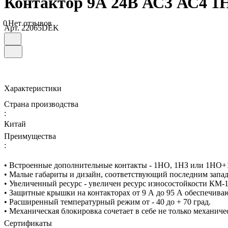
Контактор 9А 24В АС3 АС4 1
0
Нет отзывов
Арт.
22065DEK
Характеристики
Страна производства
:
Китай
Преимущества
:
• Встроенные дополнительные контакты - 1НО, 1НЗ или 1НО
• Малые габариты и дизайн, соответствующий последним за
• Увеличенный ресурс - увеличен ресурс износостойкости КМ-1
• Защитные крышки на контакторах от 9 А до 95 А обеспечива
• Расширенный температурный режим от - 40 до + 70 град.
• Механическая блокировка сочетает в себе не только механич
Сертификаты