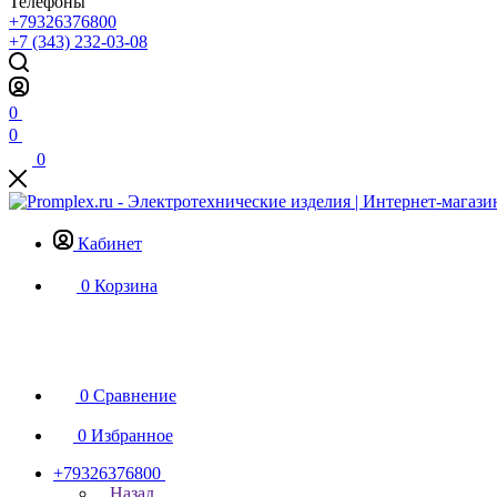
Телефоны
+79326376800
+7 (343) 232-03-08
0
0
0
Кабинет
0
Корзина
0
Сравнение
0
Избранное
+79326376800
Назад