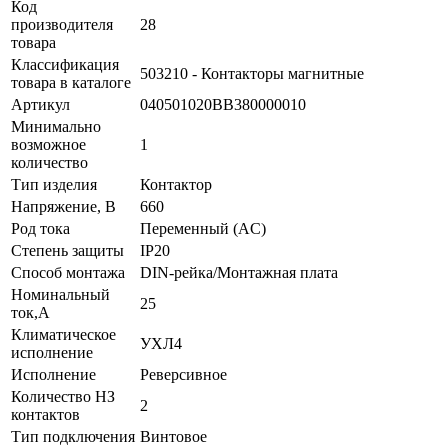
Код
производителя
28
товара
Классификация
503210 - Контакторы магнитные
товара в каталоге
Артикул
040501020ВВ380000010
Минимально
возможное
1
количество
Тип изделия
Контактор
Напряжение, В
660
Род тока
Переменный (AC)
Степень защиты
IP20
Способ монтажа
DIN-рейка/Монтажная плата
Номинальный
25
ток,А
Климатическое
УХЛ4
исполнение
Исполнение
Реверсивное
Количество НЗ
2
контактов
Тип подключения
Винтовое