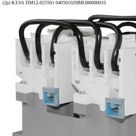
(2р) КЗЭА ПМ12-025501 040501020ВВ380000010