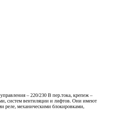
правления – 220/230 В пер.тока, крепеж –
ми, систем вентиляции и лифтов. Они имеют
ми реле, механическими блокировками,