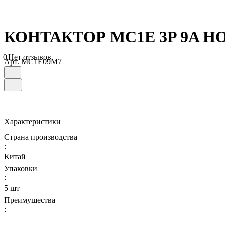
КОНТАКТОР MC1E 3P 9A НО+Н
0
Нет отзывов
Арт.
MC1E09M7
Характеристики
Страна производства
:
Китай
Упаковки
:
5 шт
Преимущества
: