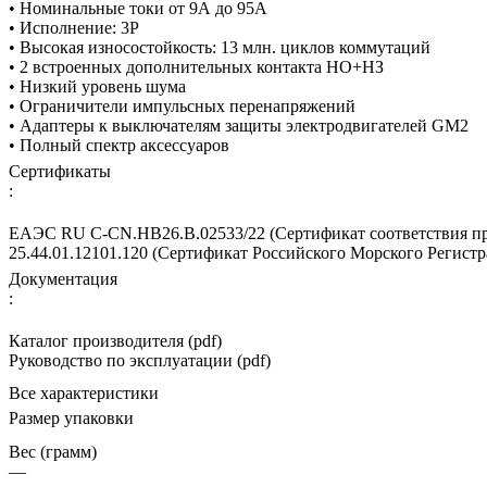
• Номинальные токи от 9А до 95А
• Исполнение: 3P
• Высокая износостойкость: 13 млн. циклов коммутаций
• 2 встроенных дополнительных контакта НО+НЗ
• Низкий уровень шума
• Ограничители импульсных перенапряжений
• Aдаптеры к выключателям защиты электродвигателей GM2
• Полный спектр аксессуаров
Сертификаты
:
ЕАЭС RU С-CN.НВ26.В.02533/22 (Сертификат соответствия про
25.44.01.12101.120 (Сертификат Российского Морского Регистр
Документация
:
Каталог производителя (pdf)
Руководство по эксплуатации (pdf)
Все характеристики
Размер упаковки
Вес (грамм)
—