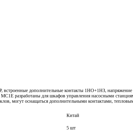
P, встроенные дополнительные контакты 1НО+1НЗ, напряжение у
t MC1E разработаны для шкафов управления насосными станция
иклов, могут оснащаться дополнительными контактами, тепловы
Китай
5 шт