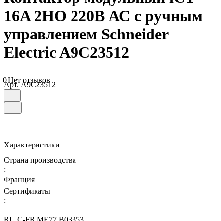
16A 2НО 220В АС с ручным
управлением Schneider
Electric A9C23512
0
Нет отзывов
Арт.
A9C23512
Характеристики
Страна производства
:
Франция
Сертификаты
:
RU C-FR.ME77.B03353