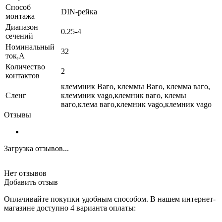
Способ
DIN-рейка
монтажа
Диапазон
0.25-4
сечений
Номинальный
32
ток,А
Количество
2
контактов
клеммник Ваго, клеммы Ваго, клемма ваго,
Сленг
клеммник vago,клемник ваго, клемы
ваго,клема ваго,клемник vago,клемник vago
Отзывы
Загрузка отзывов...
Нет отзывов
Добавить отзыв
Оплачивайте покупки удобным способом. В нашем интернет-
магазине доступно 4 варианта оплаты: