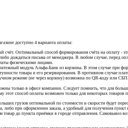
газине доступно 4 варианта оплаты:
й счёт. Оптимальный способ формирования счёта на оплату - эт
, либо дождаться письма от менеджера. В любом случае, перед оп
оплаты физическими лицами.
атежный модуль Альфа-Банк из корзины. В этом случае при форм
упности товара и его резервирования. В противном случае плате
учном режиме (не через корзину) возможна по QR-коду или СБП
жны только в офисе компании. Следует помнить, что для больши
ому этот способ оплаты возможен только для некоторых товаров 
льших грузов оптимальной по стоимости и скорости будет пер
а, либо при оформлении заказа, а удобный для получения пункт
зем товар до пункта приёмки в городе отправления. Самовывоз в