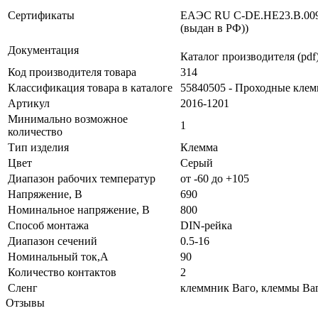
Сертификаты
ЕАЭС RU С-DE.НЕ23.В.00913
(выдан в РФ))
Документация
Каталог производителя (pdf
Код производителя товара
314
Классификация товара в каталоге
55840505 - Проходные кле
Артикул
2016-1201
Минимально возможное
1
количество
Тип изделия
Клемма
Цвет
Серый
Диапазон рабочих температур
от -60 до +105
Напряжение, В
690
Номинальное напряжение, В
800
Способ монтажа
DIN-рейка
Диапазон сечений
0.5-16
Номинальный ток,А
90
Количество контактов
2
Сленг
клеммник Ваго, клеммы Ваг
Отзывы