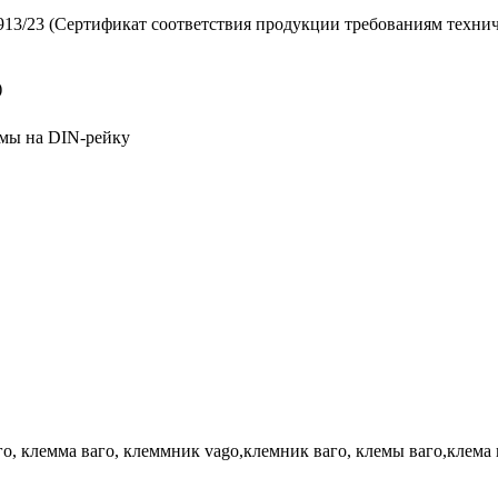
/23 (Сертификат соответствия продукции требованиям техниче
)
ммы на DIN-рейку
о, клемма ваго, клеммник vago,клемник ваго, клемы ваго,клема