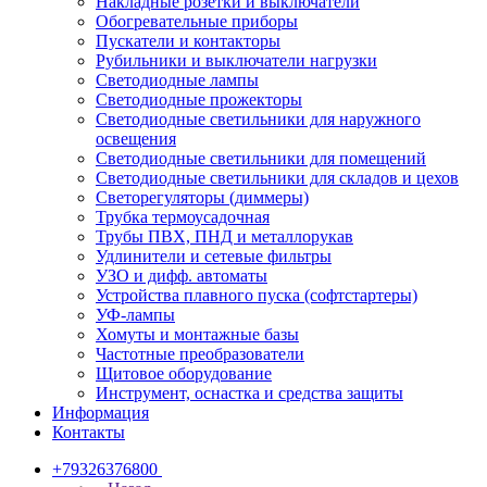
Накладные розетки и выключатели
Обогревательные приборы
Пускатели и контакторы
Рубильники и выключатели нагрузки
Светодиодные лампы
Светодиодные прожекторы
Светодиодные светильники для наружного
освещения
Светодиодные светильники для помещений
Светодиодные светильники для складов и цехов
Светорегуляторы (диммеры)
Трубка термоусадочная
Трубы ПВХ, ПНД и металлорукав
Удлинители и сетевые фильтры
УЗО и дифф. автоматы
Устройства плавного пуска (софтстартеры)
УФ-лампы
Хомуты и монтажные базы
Частотные преобразователи
Щитовое оборудование
Инструмент, оснастка и средства защиты
Информация
Контакты
+79326376800